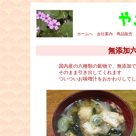
■
ホームへ
会社案内
商品販売
■
無添加
国内産の六種類の穀物で、無添加
そのまま引き出してくれます
ついついお味噌汁をおかわりして