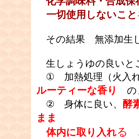
化学調味料・合成保
一切使用しないこと
その結果 無添加生
生しょうゆの良いと
① 加熱処理（火入れ
ルーティーな香り
の
酵
② 身体に良い、
まま
る
体内に取り入れ