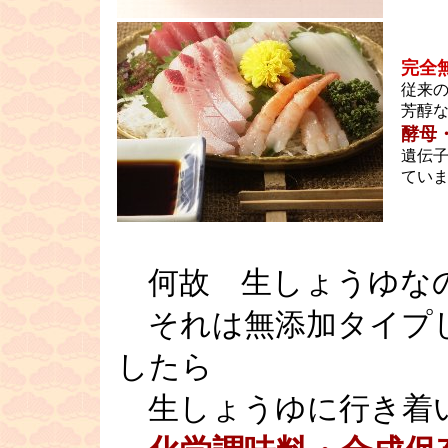
完全
従来
芳醇
酵母
遺伝
てい
何故 生しょうゆな
それは無添加タイプ
したら
生しょうゆに行き着