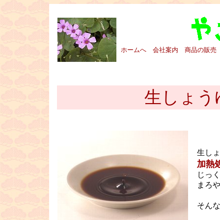
■
ホームへ
会社案内
商品の販売
□
生しょう
生し
加熱
じっ
まろ
そん