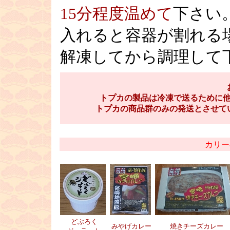
15分程度温めて
下さい
入れると容器が割れる
解凍してから調理して
お
■
トプカの製品は冷凍で送るために他
トプカの商品群のみの発送とさせて
■
カリー
どぶろく
みやげカレー
焼きチーズカレー