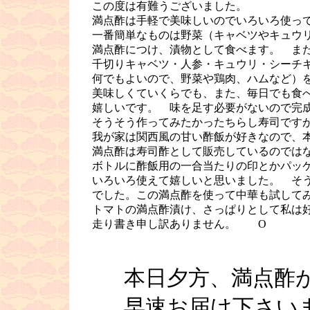
この度は有難うございました。
満点酢は手軽で美味しいのでいろいろ使っ
一番簡単なものは野菜（キャベツやキュウ
満点酢につけ、漬物として食べます。 また
千切りキャベツ・人参・キュウリ・シーチキ
何でもよいので、野菜や鶏肉、ハムなど）を
美味しくていくらでも、また、毎日でも食べ
嬉しいです。 味を足す必要がないので完成
そうそう作ってみたかったちらし寿司ですが
我が家は関西風の甘い酢飯が好きなので、本
満点酢は寿司酢として販売しているのではな
ボトルに酢飯用の一合当たりの印とかパッケ
いろいろ使えて嬉しいと思いました。 そう
でした。この満点酢を使って中華も試して
トマトの満点酢漬け、さっぱりとして私は
走り書き申し訳ありません。 O
■
本日夕方、満点酢が
早速お届け下さいま