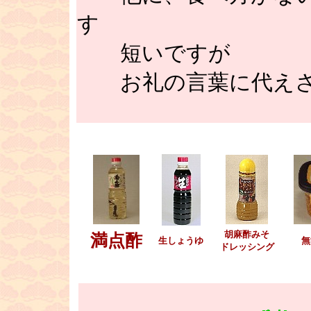
す
短いですが
お礼の言葉に代えさ
■
胡麻酢みそ
満点酢
生しょうゆ
無
ドレッシング